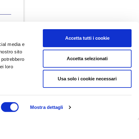
Accetta tutti i cookie
cial media e
nostro sito
Accetta selezionati
i potrebbero
ei loro
Usa solo i cookie necessari
Dal maggio 2023 NEDValue S.r.l.
promuove e supporta pratiche di
buon governo societario sostenute
da Nedcommunity, attraverso attività
di formazione, studio, ricerca e
Mostra dettagli
attività editoriali.