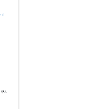
il
qui.
qui.