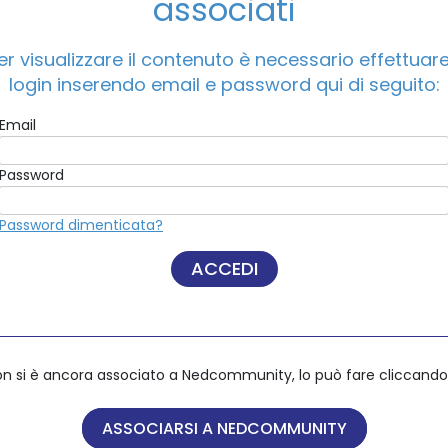
associati
018
er visualizzare il contenuto è necessario effettuare 
ACCEDI A NEDCOMMUNITY
login inserendo email e password qui di seguito:
Email
Email
Password
Password
Password dimenticata?
Password dimenticata?
on si è ancora associato a Nedcommunity, lo può fare cliccando 
on si è ancora associato a Nedcommunity, lo può fare cliccando 
ASSOCIARSI A NEDCOMMUNITY
ASSOCIARSI A NEDCOMMUNITY