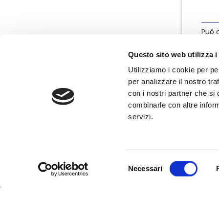
Può c
info
Questo sito web utilizza i
Utilizziamo i cookie per pe
per analizzare il nostro tra
con i nostri partner che si
combinarle con altre inform
servizi.
Nata nel marzo 2004, Nedcommunity è
l'associazione italiana degli amministratori
non esecutivi e indipendenti, componenti
degli organi di governo e controllo delle
Selezione
imprese.
Necessari
del
consenso