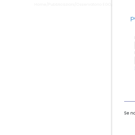
Home
/
Pubblicazioni
/
Osservatorio EGO
/
EGO N.5/2
p
Se n
Se n