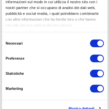
informazioni sul modo in cui utilizza il nostro sito con i
associati
nostri partner che si occupano di analisi dei dati web,
pubblicità e social media, i quali potrebbero combinarle
per visualizzare il contenuto è necessario
con altre informazioni che ha fornito loro o che hanno
effettuare il login inserendo email e password qui
ACCEDI A NEDCOMMUNITY
raccolto dal suo utilizzo dei loro servizi.
di seguito:
Email
Email
Selezione
Necessari
del
Password
Password
consenso
Preferenze
Password dimenticata?
Password dimenticata?
Statistiche
Marketing
Se non si è ancora associato a Nedcommunity, lo può
Se non si è ancora associato a Nedcommunity, lo può
fare cliccando qui.
fare cliccando qui.
Mostra dettagli