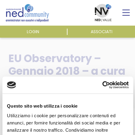
Skip
to
content
LOGIN
ASSOCIATI
ASSOCIAZIONE
EU Observatory –
ATTIVITÀ
Gennaio 2018 – a cura
di NIKEconsulting
EVENTI E NEWS
PUBBLICAZIONI
Questo sito web utilizza i cookie
Home
/
Utilizziamo i cookie per personalizzare contenuti ed
annunci, per fornire funzionalità dei social media e per
analizzare il nostro traffico. Condividiamo inoltre
Questa sezione è riservata agli