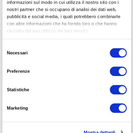
informazioni sul modo in cui utilizza il nostro sito con i
associati
nostri partner che si occupano di analisi dei dati web,
pubblicità e social media, i quali potrebbero combinarle
per visualizzare il contenuto è necessario
con altre informazioni che ha fornito loro o che hanno
effettuare il login inserendo email e password qui
ACCEDI A NEDCOMMUNITY
raccolto dal suo utilizzo dei loro servizi.
di seguito:
Email
Email
Selezione
Necessari
del
Password
Password
consenso
Preferenze
Password dimenticata?
Password dimenticata?
Statistiche
Marketing
Se non si è ancora associato a Nedcommunity, lo può
Se non si è ancora associato a Nedcommunity, lo può
fare cliccando qui.
fare cliccando qui.
Mostra dettagli