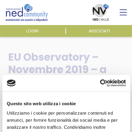
Skip
to
content
LOGIN
ASSOCIATI
ASSOCIAZIONE
EU Observatory –
ATTIVITÀ
Novembre 2019 – a
cura di Nike Group
EVENTI E NEWS
PUBBLICAZIONI
Questo sito web utilizza i cookie
Home
/
Utilizziamo i cookie per personalizzare contenuti ed
annunci, per fornire funzionalità dei social media e per
analizzare il nostro traffico. Condividiamo inoltre
Questa sezione è riservata agli