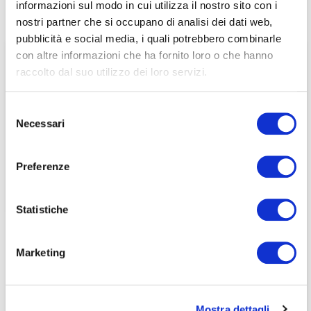
informazioni sul modo in cui utilizza il nostro sito con i
Home
/
Pubblicazioni
/
Consultazioni e Osservazioni
/
associati
nostri partner che si occupano di analisi dei dati web,
Risposta Nedcommunity a Disposizioni BdI procedura
valutazione idoneità
pubblicità e social media, i quali potrebbero combinarle
per visualizzare il contenuto è necessario
con altre informazioni che ha fornito loro o che hanno
effettuare il login inserendo email e password qui
ACCEDI A NEDCOMMUNITY
raccolto dal suo utilizzo dei loro servizi.
di seguito:
Email
Email
Selezione
Necessari
del
Password
Password
consenso
Preferenze
Password dimenticata?
Password dimenticata?
Statistiche
Marketing
Se non si è ancora associato a Nedcommunity, lo può
Se non si è ancora associato a Nedcommunity, lo può
fare cliccando qui.
fare cliccando qui.
Mostra dettagli