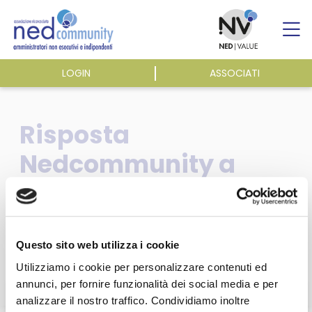
Skip
to
content
LOGIN
ASSOCIATI
ASSOCIAZIONE
Risposta
ATTIVITÀ
Nedcommunity a
Disposizioni BdI
EVENTI E NEWS
procedura
PUBBLICAZIONI
valutazione idoneità
Questo sito web utilizza i cookie
Utilizziamo i cookie per personalizzare contenuti ed
annunci, per fornire funzionalità dei social media e per
analizzare il nostro traffico. Condividiamo inoltre
Questa sezione è riservata agli