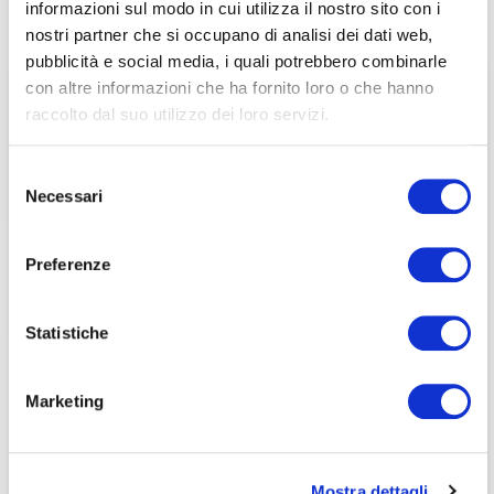
Home
/
Eventi e news
/
ecoDa e International update
/
informazioni sul modo in cui utilizza il nostro sito con i
associati
Pierdicchi: la sfida per il futuro? Una ripresa sostenibile
nostri partner che si occupano di analisi dei dati web,
pubblicità e social media, i quali potrebbero combinarle
per visualizzare il contenuto è necessario
con altre informazioni che ha fornito loro o che hanno
effettuare il login inserendo email e password qui
ACCEDI A NEDCOMMUNITY
raccolto dal suo utilizzo dei loro servizi.
di seguito:
Email
Email
Selezione
Necessari
del
Password
Password
consenso
Preferenze
Password dimenticata?
Password dimenticata?
Statistiche
Marketing
Se non si è ancora associato a Nedcommunity, lo può
Se non si è ancora associato a Nedcommunity, lo può
fare cliccando qui.
fare cliccando qui.
Mostra dettagli