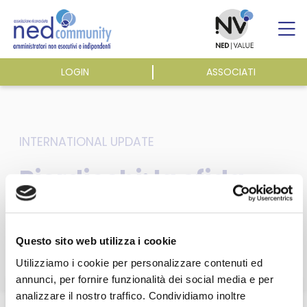
Skip
to
content
LOGIN
ASSOCIATI
ASSOCIAZIONE
ATTIVITÀ
INTERNATIONAL UPDATE
Pierdicchi: la sfida
EVENTI E NEWS
per il futuro? Una
ripresa sostenibile
PUBBLICAZIONI
Questo sito web utilizza i cookie
Utilizziamo i cookie per personalizzare contenuti ed
annunci, per fornire funzionalità dei social media e per
analizzare il nostro traffico. Condividiamo inoltre
Questa sezione è riservata agli