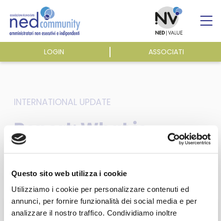
Skip
to
content
LOGIN
ASSOCIATI
ASSOCIAZIONE
ATTIVITÀ
INTERNATIONAL UPDATE
Report: What is
EVENTI E NEWS
needed for progress
towards
PUBBLICAZIONI
Questo sito web utilizza i cookie
comprehensive
Utilizziamo i cookie per personalizzare contenuti ed
annunci, per fornire funzionalità dei social media e per
corporate reporting –
analizzare il nostro traffico. Condividiamo inoltre
Questa sezione è riservata agli