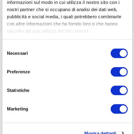
informazioni sul modo in cui utilizza il nostro sito con i
ecoDa EU Alert
associati
nostri partner che si occupano di analisi dei dati web,
pubblicità e social media, i quali potrebbero combinarle
per visualizzare il contenuto è necessario
con altre informazioni che ha fornito loro o che hanno
effettuare il login inserendo email e password qui
ACCEDI A NEDCOMMUNITY
raccolto dal suo utilizzo dei loro servizi.
di seguito:
Home
/
Eventi e news
/
ecoDa e International update
/
Email
Report: What is needed for progress towards
Email
Selezione
comprehensive corporate reporting – ecoDa EU Alert
Necessari
del
Password
Password
consenso
Preferenze
Password dimenticata?
Password dimenticata?
Statistiche
Marketing
Se non si è ancora associato a Nedcommunity, lo può
Se non si è ancora associato a Nedcommunity, lo può
fare cliccando qui.
fare cliccando qui.
Mostra dettagli