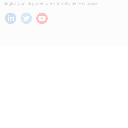
degli organi di governo e controllo delle imprese.
Dal maggio 2023 NEDValue S.r.l. promuove e supporta
pratiche di buon governo societario sostenute da
Nedcommunity, attraverso attività di formazione, studio,
ricerca e attività editoriali.
Disclaimer
|
Note legali
|
Informativa privacy
|
Cookie
policy
| Digital Agency :
Alea.pro