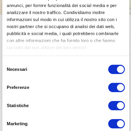
annunci, per fornire funzionalità dei social media e per
analizzare il nostro traffico. Condividiamo inoltre
Questa sezione è riservata agli
informazioni sul modo in cui utilizza il nostro sito con i
associati
nostri partner che si occupano di analisi dei dati web,
pubblicità e social media, i quali potrebbero combinarle
INTERNATIONAL UPDATE
per visualizzare il contenuto è necessario
con altre informazioni che ha fornito loro o che hanno
effettuare il login inserendo email e password qui
Startup News | Snap
ACCEDI A NEDCOMMUNITY
raccolto dal suo utilizzo dei loro servizi.
di seguito:
falls below its IPO
Email
Email
Selezione
Necessari
price for the first time
del
Password
consenso
Password
Preferenze
Password dimenticata?
Password dimenticata?
Home
/
Eventi e news
/
ecoDa e International update
/
Statistiche
Startup News | Snap falls below its IPO price for the first
time
Marketing