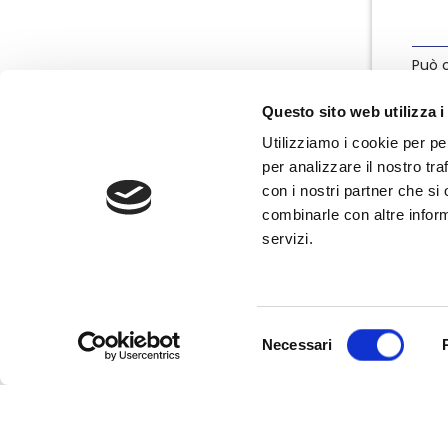
Può c
info
Questo sito web utilizza i
Utilizziamo i cookie per pe
per analizzare il nostro tra
con i nostri partner che si
combinarle con altre inform
servizi.
Nata nel marzo 2004, Nedcommunity è
l'associazione italiana degli amministratori
non esecutivi e indipendenti, componenti
degli organi di governo e controllo delle
Selezione
imprese.
Necessari
del
consenso