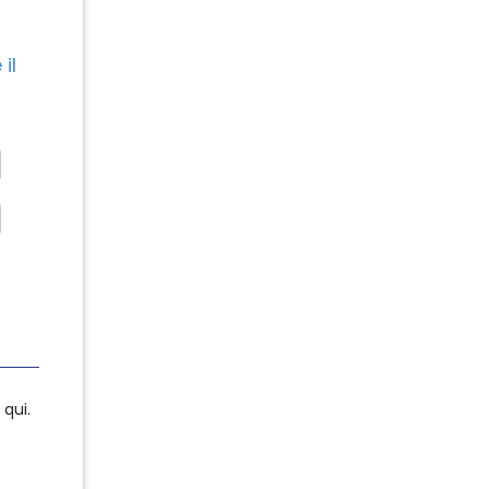
il
qui.
qui.