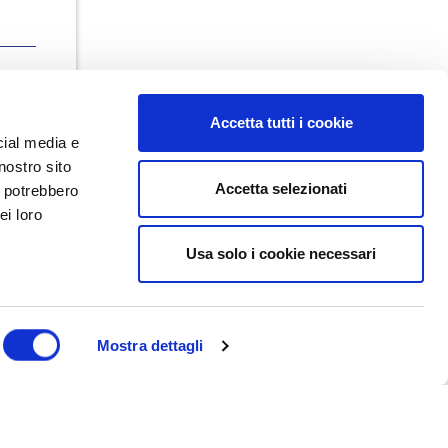
Accetta tutti i cookie
cial media e
nostro sito
Accetta selezionati
i potrebbero
ei loro
Usa solo i cookie necessari
Dal maggio 2023 NEDValue S.r.l.
promuove e supporta pratiche di
buon governo societario sostenute
da Nedcommunity, attraverso attività
di formazione, studio, ricerca e
Mostra dettagli
attività editoriali.