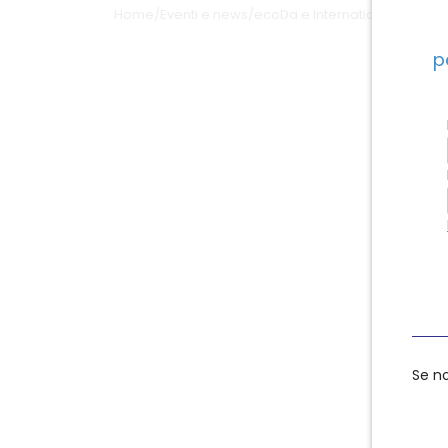
Home
/
Eventi e news
/
ecoDa e International update
p
Se n
Se n