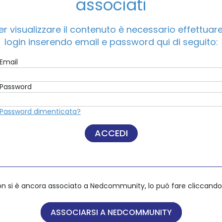
associati
/
The European Board Diploma 2024 – Fall Session
er visualizzare il contenuto è necessario effettuare 
ACCEDI A NEDCOMMUNITY
login inserendo email e password qui di seguito:
Email
Email
Password
Password
Password dimenticata?
Password dimenticata?
on si è ancora associato a Nedcommunity, lo può fare cliccando 
on si è ancora associato a Nedcommunity, lo può fare cliccando 
ASSOCIARSI A NEDCOMMUNITY
ASSOCIARSI A NEDCOMMUNITY