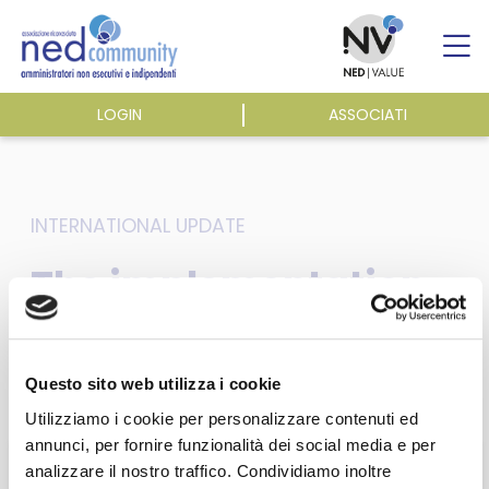
Skip
to
content
LOGIN
ASSOCIATI
ASSOCIAZIONE
ATTIVITÀ
INTERNATIONAL UPDATE
The implementation
EVENTI E NEWS
of the EU Audit
legislation – ecoDa
PUBBLICAZIONI
Questo sito web utilizza i cookie
Week Alert N. 15
Utilizziamo i cookie per personalizzare contenuti ed
annunci, per fornire funzionalità dei social media e per
analizzare il nostro traffico. Condividiamo inoltre
Questa sezione è riservata agli