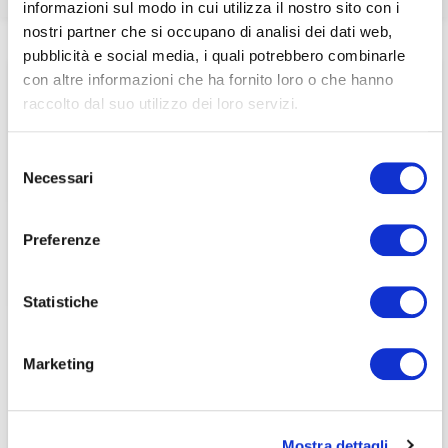
informazioni sul modo in cui utilizza il nostro sito con i
associati
nostri partner che si occupano di analisi dei dati web,
Home
/
Eventi e news
/
ecoDa e International update
/
pubblicità e social media, i quali potrebbero combinarle
The implementation of the EU Audit legislation – ecoDa
per visualizzare il contenuto è necessario
con altre informazioni che ha fornito loro o che hanno
Week Alert N. 15
effettuare il login inserendo email e password qui
ACCEDI A NEDCOMMUNITY
raccolto dal suo utilizzo dei loro servizi.
di seguito:
Email
Email
Selezione
Necessari
del
Password
Password
consenso
Preferenze
Password dimenticata?
Password dimenticata?
Statistiche
Marketing
Se non si è ancora associato a Nedcommunity, lo può
Se non si è ancora associato a Nedcommunity, lo può
fare cliccando qui.
fare cliccando qui.
Mostra dettagli