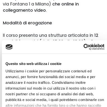
via Fontana 1 a Milano)
che online in
collegamento video
.
Modalità di erogazione
Il corso presenta una struttura articolata in
12
moduli formativi (dalle 15:00 alle 18:00) e 2
incontri Elective + 1 webinar online (dalle 15:00
alle 17:00).
Ogni modulo è accompagnato dalla
condivisione di risorse didattiche e dibattiti
Questo sito web utilizza i cookie
coordinati dai docenti.
Utilizziamo i cookie per personalizzare contenuti ed
annunci, per fornire funzionalità dei social media e per
Crediti formativi e endorsement
analizzare il nostro traffico. Condividiamo inoltre
informazioni sul modo in cui utilizza il nostro sito con i
Il corso è accreditato presso l’Ordine dei Dottori
nostri partner che si occupano di analisi dei dati web,
Commercialisti e degli Esperti Contabili.
pubblicità e social media, i quali potrebbero combinarle con
altre informazioni che ha fornito loro o che hanno raccolto