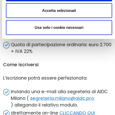
Quota di partecipazione riservata agli
Accetta selezionati
Associati AIDC: euro 1.900
Quota di partecipazione riservata agli
Usa solo i cookie necessari
Associati Nedcommunity: euro 1.900 + IVA
22%
Quota di partecipazione ordinaria: euro 2.700
+ IVA 22%
Come iscriversi
L’iscrizione potrà essere perfezionata:
inviando una e-mail alla segreteria di AIDC
Milano (
segreteria.milano@aidc.pro
) allegando il relativo modulo.
direttamente on-line
CLICCANDO QUI