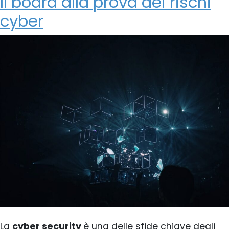
Il board alla prova dei rischi
cyber
La
cyber security
è una delle sfide chiave degli