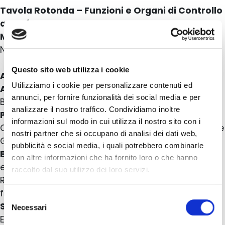
Tavola Rotonda – Funzioni e Organi di Controllo
a confronto
Modera Patrizia Giangualano,
Consigliere,
Nedcommunity
Questo sito web utilizza i cookie
Andrea Fedi,
Partner, Legance
Utilizziamo i cookie per personalizzare contenuti ed
Alessandro Franza
, Senior Legal Counsel, Gruppo
annunci, per fornire funzionalità dei social media e per
Bracco
analizzare il nostro traffico. Condividiamo inoltre
Piercarlo Gera
, Consigliere Indipendente –
informazioni sul modo in cui utilizza il nostro sito con i
Coordinatore Reflection Group “Digital Innovation e
nostri partner che si occupano di analisi dei dati web,
Governance”, Nedcommunity
pubblicità e social media, i quali potrebbero combinarle
Elisabetta Gualandri,
Presidente Comitato Rischi
con altre informazioni che ha fornito loro o che hanno
e Sostenibilità, Credem Banca – Coordinatrice
raccolto dal suo utilizzo dei loro servizi.
Reflection Group “Governance nelle istituzioni
finanziarie”, Nedcommunity
Selezione
Silvia Pugi
, Deputy Secretary General, CEC-
Necessari
del
European Managers
consenso