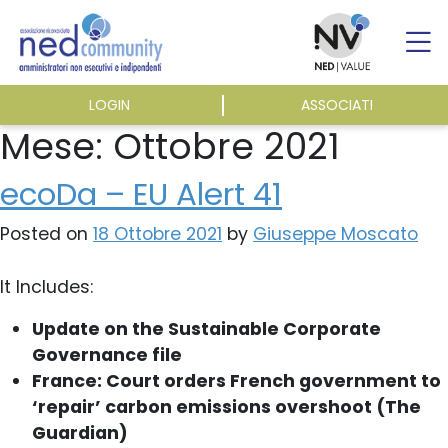
Skip
to
content
LOGIN
ASSOCIATI
ASSOCIAZIONE
Mese:
Ottobre 2021
ecoDa – EU Alert 41
ATTIVITÀ
Posted on
18 Ottobre 2021
by
Giuseppe Moscato
EVENTI E NEWS
It Includes:
Update on the Sustainable Corporate
PUBBLICAZIONI
Governance file
France: Court orders French government to
‘repair’ carbon emissions overshoot (The
Guardian)