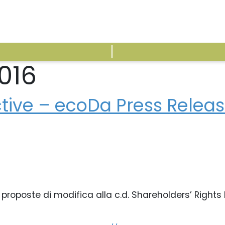
016
ATTIVITÀ
E
tive – ecoDa Press Release
le proposte di modifica alla c.d. Shareholders’ Right