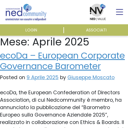
Skip
to
content
LOGIN
ASSOCIATI
ASSOCIAZIONE
Mese:
Aprile 2025
ecoDa – European Corporate
ATTIVITÀ
Governance Barometer
EVENTI E NEWS
Posted on
9 Aprile 2025
by
Giuseppe Moscato
ecoDa, the European Confederation of Directors
PUBBLICAZIONI
Association, di cui Nedcommunity è membro, ha
annunciato la pubblicazione del “Barometro
Europeo sulla Governance Aziendale 2025”,
realizzato in collaborazione con Ethics & Boards. Il