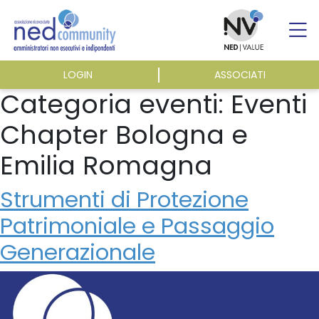
Skip
to
content
LOGIN
ASSOCIATI
ASSOCIAZIONE
Categoria eventi:
Eventi
Chapter Bologna e
ATTIVITÀ
Emilia Romagna
EVENTI E NEWS
Strumenti di Protezione
Patrimoniale e Passaggio
PUBBLICAZIONI
Generazionale