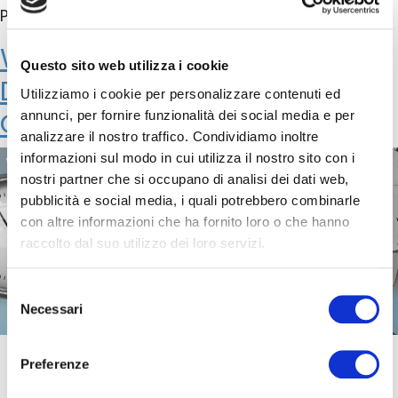
Per registrarsi al webinar
QUI
WEBINAR – Donne, Diversity,
Questo sito web utilizza i cookie
Disruption: la reazione al
Utilizziamo i cookie per personalizzare contenuti ed
Covid-19 – 21 Maggio 2020
annunci, per fornire funzionalità dei social media e per
analizzare il nostro traffico. Condividiamo inoltre
informazioni sul modo in cui utilizza il nostro sito con i
nostri partner che si occupano di analisi dei dati web,
pubblicità e social media, i quali potrebbero combinarle
con altre informazioni che ha fornito loro o che hanno
raccolto dal suo utilizzo dei loro servizi.
Selezione
Necessari
del
consenso
Preferenze
WEBINAR