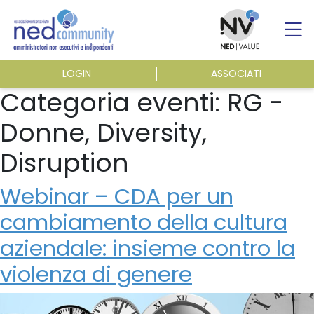
Skip
to
content
LOGIN
ASSOCIATI
ASSOCIAZIONE
Categoria eventi:
RG -
Donne, Diversity,
ATTIVITÀ
Disruption
EVENTI E NEWS
Webinar – CDA per un
cambiamento della cultura
PUBBLICAZIONI
aziendale: insieme contro la
violenza di genere